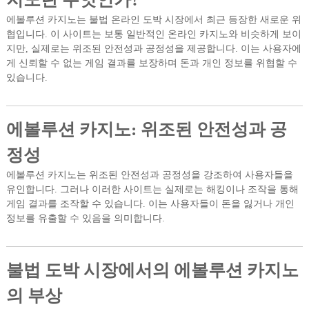
에볼루션 카지노는 불법 온라인 도박 시장에서 최근 등장한 새로운 위
협입니다. 이 사이트는 보통 일반적인 온라인 카지노와 비슷하게 보이
지만, 실제로는 위조된 안전성과 공정성을 제공합니다. 이는 사용자에
게 신뢰할 수 없는 게임 결과를 보장하며 돈과 개인 정보를 위협할 수
있습니다.
에볼루션 카지노: 위조된 안전성과 공
정성
에볼루션 카지노는 위조된 안전성과 공정성을 강조하여 사용자들을
유인합니다. 그러나 이러한 사이트는 실제로는 해킹이나 조작을 통해
게임 결과를 조작할 수 있습니다. 이는 사용자들이 돈을 잃거나 개인
정보를 유출할 수 있음을 의미합니다.
불법 도박 시장에서의 에볼루션 카지노
의 부상