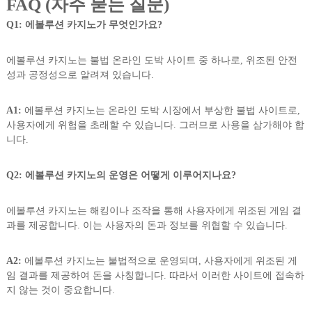
FAQ (자주 묻는 질문)
Q1: 에볼루션 카지노가 무엇인가요?
에볼루션 카지노는 불법 온라인 도박 사이트 중 하나로, 위조된 안전
성과 공정성으로 알려져 있습니다.
A1:
에볼루션 카지노는 온라인 도박 시장에서 부상한 불법 사이트로,
사용자에게 위험을 초래할 수 있습니다. 그러므로 사용을 삼가해야 합
니다.
Q2: 에볼루션 카지노의 운영은 어떻게 이루어지나요?
에볼루션 카지노는 해킹이나 조작을 통해 사용자에게 위조된 게임 결
과를 제공합니다. 이는 사용자의 돈과 정보를 위협할 수 있습니다.
A2:
에볼루션 카지노는 불법적으로 운영되며, 사용자에게 위조된 게
임 결과를 제공하여 돈을 사칭합니다. 따라서 이러한 사이트에 접속하
지 않는 것이 중요합니다.