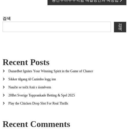
용산구하수구막힘 해결방안과 예방법
탐
색
검색
검
색
Recent Posts
Dazardbet Ignites Your Winning Spirit in the Game of Chance
Sikker tilgang til Cazimbo logg inn
Naučte se točit Anii s úsměvem
20Bet Sverige Topprankade Betting & Spel 2025
Play the Chicken Drop Slot For Real Thrills
Recent Comments