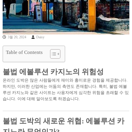
3월 20, 2024
Daisy
Table of Contents
불법 에볼루션 카지노의 위험성
온라인 도박은 많은 사람들에게 재미와 흥미로운 경험을 제공합니다.
하지만, 이러한 산업에는 어둠의 측면도 존재합니다. 특히, 불법 에볼
루션 카지노와 같은 사이트는 사용자에게 심각한 위험을 초래할 수 있
습니다. 이에 대해 알아보도록 하겠습니다.
불법 도박의 새로운 위협: 에볼루션 카
지노란 무엇인가?