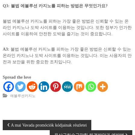
Q3: 불법 에볼루션 카지노를 피하는 방법은 무엇인가요?
불법 에볼루션 카지노를 피하는 가장 좋은 방법은 신뢰할 수 있는 온
라인 카지노나 도박 사이트를 이용하는 것입니다. 또한 정부가 인가한
사이트를 이용하여 안전한 도박을 즐기는 것이 중요합니다.
A3:
불법 에볼루션 카지노를 피하는 가장 좋은 방법은 신뢰할 수 있는
온라인 카지노나 도박 사이트를 이용하는 것입니다. 이는 사용자의 안
전과 보안을 위한 중요한 조치입니다.
Spread the love
에볼루션카지노
글
A mai Vavada promóciók kódjainak részletei