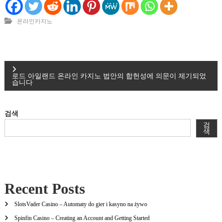
온라인카지노
글
로드 아일랜드 온라인 카지노 법안의 합헌성에 의문이 제기되었
습니다
탐
색
검색
검
색
Recent Posts
SlotsVader Casino – Automaty do gier i kasyno na żywo
Spinfin Casino – Creating an Account and Getting Started