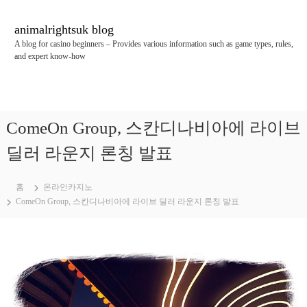
콘
텐
animalrightsuk blog
츠
A blog for casino beginners – Provides various information such as game types, rules,
로
and expert know-how
바
로
가
기
ComeOn Group, 스칸디나비아에 라이브
딜러 라운지 론칭 발표
홈
온라인카지노
ComeOn Group, 스칸디나비아에 라이브 딜러 라운지 론칭 발표